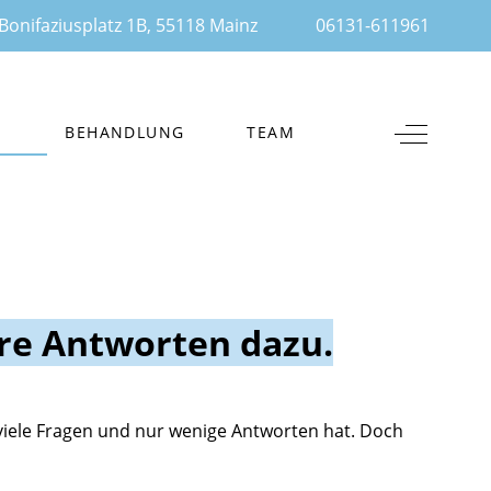
onifaziusplatz 1B, 55118 Mainz
06131-611961
Off-Canva
S
BEHANDLUNG
TEAM
ere Antworten dazu.
 viele Fragen und nur wenige Antworten hat. Doch