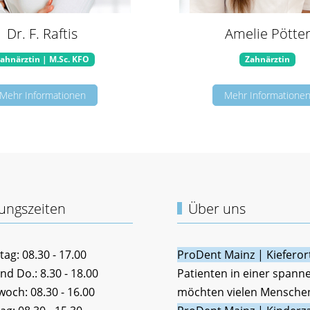
Dr. F. Raftis
Amelie Pötte
ahnärztin | M.Sc. KFO
Zahnärztin
Mehr Informationen
Mehr Informatione
ungszeiten
Über uns
ag: 08.30 - 17.00
ProDent Mainz | Kiefero
nd Do.: 8.30 - 18.00
Patienten in einer span
woch: 08.30 - 16.00
möchten vielen Mensche