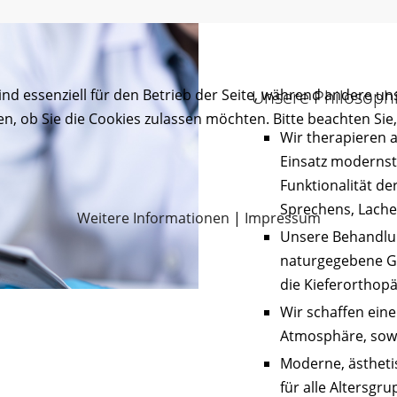
ind essenziell für den Betrieb der Seite, während andere un
Unsere Philosoph
en, ob Sie die Cookies zulassen möchten. Bitte beachten Sie
Wir therapieren a
Einsatz modernst
Funktionalität de
Sprechens, Lache
Weitere Informationen
|
Impressum
Unsere Behandlun
naturgegebene G
die Kieferorthopä
Wir schaffen ein
Atmosphäre, sowi
Moderne, ästheti
für alle Altersgr