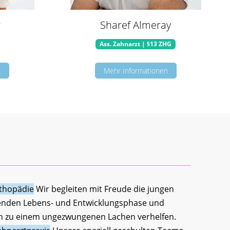
r
Sharef Almeray
Ass. Zahnarzt |
§13 ZHG
n
Mehr Informationen
rthopädie
Wir begleiten mit Freude die jungen
nenden Lebens- und Entwicklungsphase und
n zu einem ungezwungenen Lachen verhelfen.