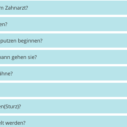
um Zahnarzt?
en?
neputzen beginnen?
wann gehen sie?
ähne?
n(Sturz)?
lt werden?