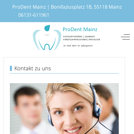
ProDent Mainz | Bonifaziusplatz 1B, 55118 Mainz
06131-611961
Mobile Menu Toggle
Off
Über uns
Kontakt zu uns