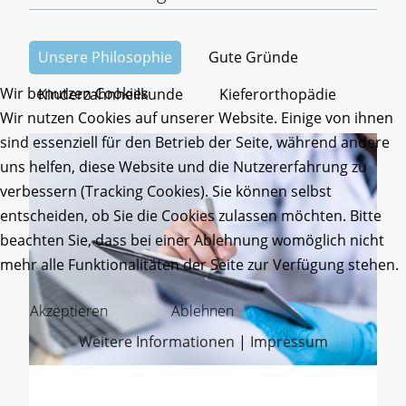
Unsere Philosophie
Gute Gründe
Wir benutzen Cookies
Kinderzahnheilkunde
Kieferorthopädie
Wir nutzen Cookies auf unserer Website. Einige von ihnen
sind essenziell für den Betrieb der Seite, während andere
uns helfen, diese Website und die Nutzererfahrung zu
verbessern (Tracking Cookies). Sie können selbst
entscheiden, ob Sie die Cookies zulassen möchten. Bitte
beachten Sie, dass bei einer Ablehnung womöglich nicht
mehr alle Funktionalitäten der Seite zur Verfügung stehen.
Akzeptieren
Ablehnen
Weitere Informationen
|
Impressum